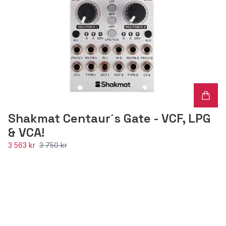
Shakmat Centaur´s Gate - VCF, LPG
& VCA!
3 563 kr
3 750 kr