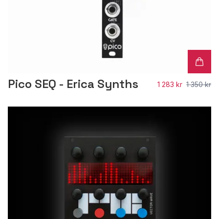
Pico SEQ - Erica Synths
1 283 kr
1 350 kr